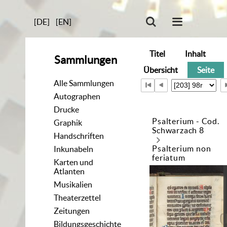
[DE]
[EN]
Titel
Inhalt
Sammlungen
Übersicht
Seite
Alle Sammlungen
Autographen
Drucke
Psalterium - Cod.
Graphik
Schwarzach 8
Handschriften
Psalterium non
Inkunabeln
feriatum
Karten und
Atlanten
Musikalien
Theaterzettel
Zeitungen
Bildungsgeschichte