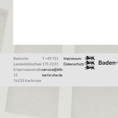
Badische
T +49 721
Impressum
Landesbibliothek
175-2221
Datenschutz
Erbprinzenstraße
service@blb-
15
karlsruhe.de
76133 Karlsruhe