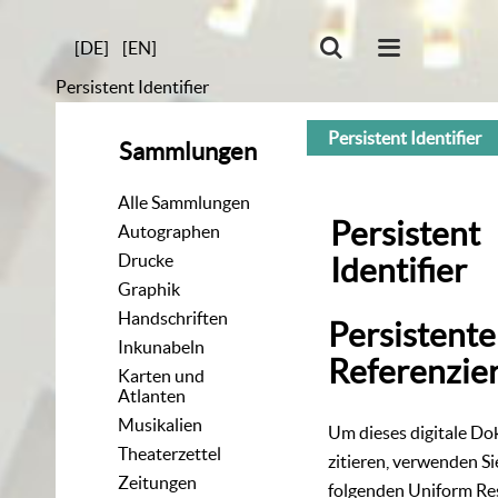
[DE]
[EN]
Persistent Identifier
Persistent Identifier
Sammlungen
Alle Sammlungen
Persistent
Autographen
Drucke
Identifier
Graphik
Handschriften
Persistente
Inkunabeln
Referenzie
Karten und
Atlanten
Musikalien
Um dieses digitale D
Theaterzettel
zitieren, verwenden Si
Zeitungen
folgenden
Uniform Re