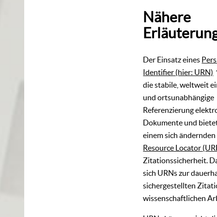
Nähere
Erläuterun
Der Einsatz eines
Pers
Identifier (hier: URN)
die stabile, weltweit e
und ortsunabhängige
Referenzierung elektr
Dokumente und bietet
einem sich ändernde
Resource Locator (UR
Zitationssicherheit. 
sich URNs zur dauerha
sichergestellten Zitati
wissenschaftlichen Ar