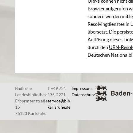
URNs können nicht di
Browser aufgerufen w
sondern werden mittel
Resolvingdienstes in 
übersetzt. Die persist
Auflösung dieses Links
durch den
URN-Resolv
Deutschen Nationalbi
Badische
T +49 721
Impressum
Landesbibliothek
175-2221
Datenschutz
Erbprinzenstraße
service@blb-
15
karlsruhe.de
76133 Karlsruhe