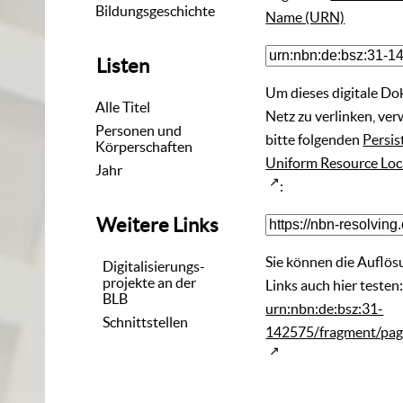
Bildungsgeschichte
Name (URN)
Listen
Um dieses digitale D
Alle Titel
Netz zu verlinken, ve
Personen und
bitte folgenden
Persis
Körperschaften
Uniform Resource Loc
Jahr
:
Weitere Links
Sie können die Auflös
Digitalisierungs-
projekte an der
Links auch hier testen
BLB
urn:nbn:de:bsz:31-
Schnittstellen
142575/fragment/pa