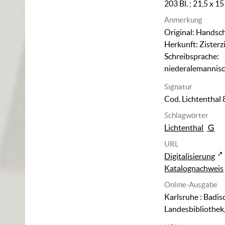
203 Bl. ; 21,5 x 1
Anmerkung
Original: Handschr
Herkunft: Zisterz
Schreibsprache:
niederalemannis
Signatur
Cod. Lichtenthal 
Schlagwörter
Lichtenthal
URL
Digitalisierung
Katalognachweis
Online-Ausgabe
Karlsruhe : Badis
Landesbibliothek