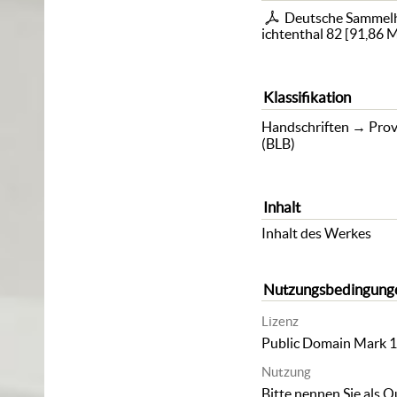
Deutsche Sammelha
ichtenthal 82
[
91,86 
Klassifikation
Handschriften
→
Prov
(BLB)
Inhalt
Inhalt des Werkes
Nutzungsbedingung
Lizenz
Public Domain Mark 1
Nutzung
Bitte nennen Sie als Q