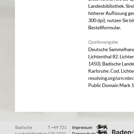
Landesbibliothek. Sind
höherer Auflösung ge
300 dpi), nutzen Sie b
Bestellformular
.
Quellenangabe
Deutsche Sammelhands
Lichtenthal 82. Lichte
1450]. Badische Lande
Karlsruhe,
Cod. Lichte
resolving.org/urn:nb
Public Domain Mark 1
Badische
T +49 721
Impressum
Landesbibliothek
175-2221
Datenschutz