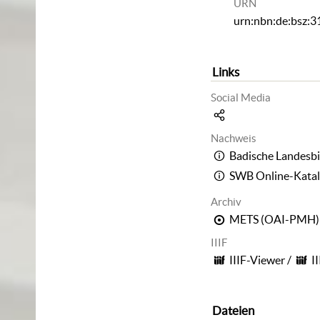
URN
urn:nbn:de:bsz:
Links
Social Media
Nachweis
Badische Landesbi
SWB Online-Kata
Archiv
METS (OAI-PMH)
IIIF
IIIF-Viewer
/
I
Dateien