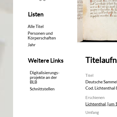
Listen
Alle Titel
Personen und
Körperschaften
Jahr
Titelauf
Weitere Links
Digitalisierungs-
Titel
projekte an der
Deutsche Sammelh
BLB
Cod. Lichtenthal 
Schnittstellen
Erschienen
Lichtenthal
,
[um 
Umfang