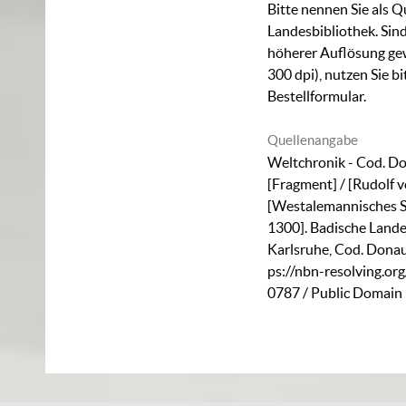
Bitte nennen Sie als Q
Landesbibliothek. Sind
höherer Auflösung ge
300 dpi), nutzen Sie b
Bestellformular
.
Quellenangabe
Weltchronik - Cod. Do
[Fragment] / [Rudolf 
[Westalemannisches S
1300]. Badische Lande
Karlsruhe,
Cod. Donau
ps://nbn-resolving.or
0787
/ Public Domain