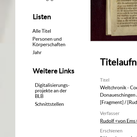
Listen
Alle Titel
Personen und
Körperschaften
Jahr
Titelauf
Weitere Links
Titel
Digitalisierungs-
Weltchronik - Co
projekte an der
Donaueschingen A
BLB
[Fragment]
/ [Rud
Schnittstellen
Verfasser
Rudolf <von Ems
Erschienen