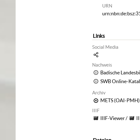
URN
urn:nbn:de:bsz:
Links
Social Media
Nachweis
Badische Landesbi
SWB Online-Kata
Archiv
METS (OAI-PMH)
IIIF
IIIF-Viewer
/
I