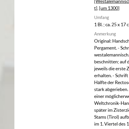
[Westalemannisc
t]
,
[um 1300]
Umfang
1 Bl. ; ca. 25 x 17
Anmerkung
Original: Handsch
Pergament. - Sch
westalemannisch. 
beschnitten; auf 
jeweils die erste 
erhalten. - Schrif
Hälfte der Rectos
stark abgerieben. 
einer möglicherw
Weltchronik-Hand
später im Zisterz
Stams (Tirol) auf
im 1. Viertel des