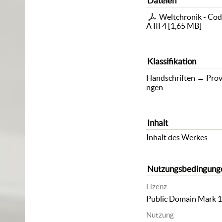
Dateien
Weltchronik - Co
A III 4
[
1,65 MB
]
Klassifikation
Handschriften
→
Prov
ngen
Inhalt
Inhalt des Werkes
Nutzungsbedingung
Lizenz
Public Domain Mark 1
Nutzung