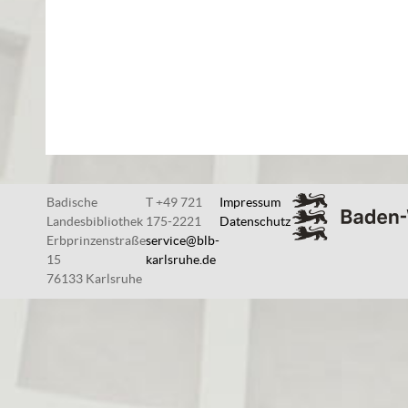
Badische
T +49 721
Impressum
Landesbibliothek
175-2221
Datenschutz
Erbprinzenstraße
service@blb-
15
karlsruhe.de
76133 Karlsruhe