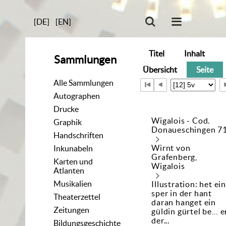
[DE]
[EN]
Titel
Inhalt
Sammlungen
Übersicht
Seite
Alle Sammlungen
Autographen
Drucke
Wigalois - Cod.
Graphik
Donaueschingen 7
Handschriften
Wirnt von
Inkunabeln
Grafenberg,
Karten und
Wigalois
Atlanten
Musikalien
Illustration: het ein
sper in der hant
Theaterzettel
daran hanget ein
Zeitungen
güldin gürtel be… e
der...
Bildungsgeschichte