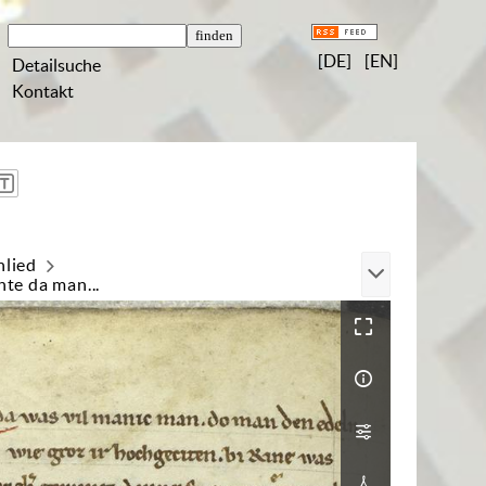
[DE]
[EN]
Detailsuche
Kontakt
nlied
te da man...