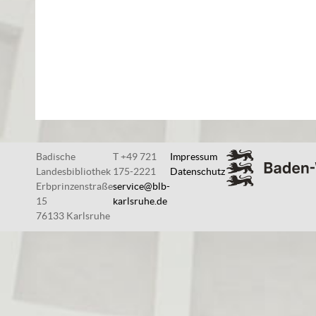
Badische
T +49 721
Impressum
Landesbibliothek
175-2221
Datenschutz
Erbprinzenstraße
service@blb-
15
karlsruhe.de
76133 Karlsruhe