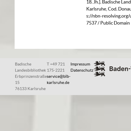
18. Jh.]. Badische Lan
Karlsruhe,
Cod. Dona
s://nbn-resolving.org
7537
/ Public Domain
Badische
T +49 721
Impressum
Landesbibliothek
175-2221
Datenschutz
Erbprinzenstraße
service@blb-
15
karlsruhe.de
76133 Karlsruhe