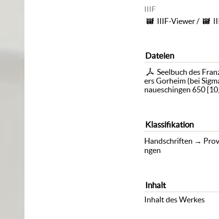
IIIF
IIIF-Viewer
/
I
Dateien
Seelbuch des Fran
ers Gorheim (bei Sigm
naueschingen 650
[
10
Klassifikation
Handschriften
→
Prov
ngen
Inhalt
Inhalt des Werkes