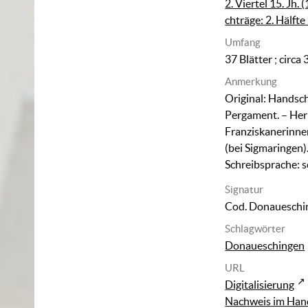
2. Viertel 15. Jh.
chträge: 2. Hälfte
Umfang
37 Blätter ; circa
Anmerkung
Original: Handsch
Pergament. – Her
Franziskanerinne
(bei Sigmaringen).
Schreibsprache: 
Signatur
Cod. Donaueschi
Schlagwörter
Donaueschingen
URL
Digitalisierung
Nachweis im Hand