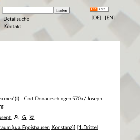
[DE]
[EN]
Detailsuche
Kontakt
ea mea’ (I) – Cod. Donaueschingen 570a
/ Joseph
rg
Joseph
aum (u. a. Eppishausen, Konstanz)]
,
[1. Drittel