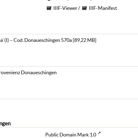
IIIF-Viewer
/
IIIF-Manifest
a’ (I) – Cod. Donaueschingen 570a
[
89,22 MB
]
rovenienz Donaueschingen
ngen
Public Domain Mark 1.0