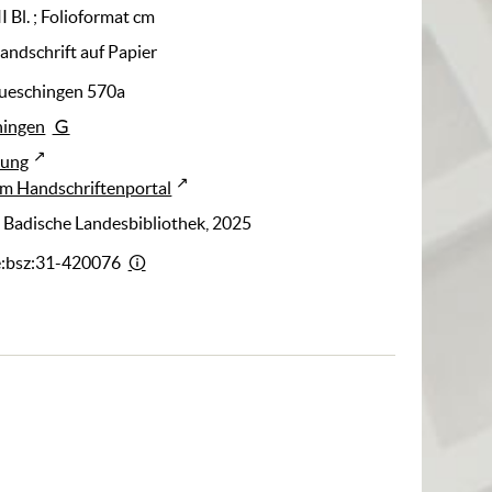
II Bl. ; Folioformat cm
Handschrift auf Papier
ueschingen 570a
ingen
rung
m Handschriftenportal
: Badische Landesbibliothek, 2025
e:bsz:31-420076