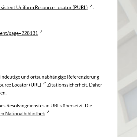
rsistent Uniform Resource Locator (PURL)
:
ment/page=228131
 eindeutige und ortsunabhängige Referenzierung
ource Locator (URL)
Zitationssicherheit. Daher
ten.
es Resolvingdienstes in URLs übersetzt. Die
n Nationalbibliothek
.