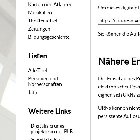
Karten und Atlanten
Um dieses digitale
Musikalien
Theaterzettel
Zeitungen
Sie können die Aufl
Bildungsgeschichte
Listen
Nähere Er
Alle Titel
Der Einsatz eines
P
Personen und
Körperschaften
elektronischer Dok
Jahr
eignen sich URNs zu
URNs können nicht 
Weitere Links
persistente Auflösu
Digitalisierungs-
projekte an der BLB
Schnittstellen