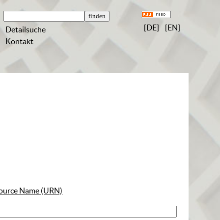
[DE]
[EN]
Detailsuche
Kontakt
ource Name (URN)