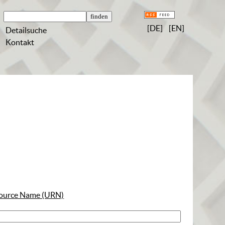
[DE]
[EN]
Detailsuche
Kontakt
ource Name (URN)