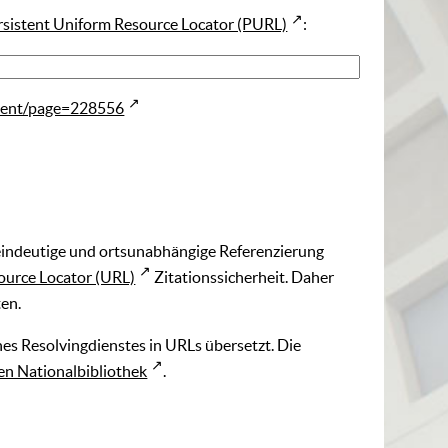
rsistent Uniform Resource Locator (PURL)
:
ment/page=228556
 eindeutige und ortsunabhängige Referenzierung
ource Locator (URL)
Zitationssicherheit. Daher
ten.
es Resolvingdienstes in URLs übersetzt. Die
n Nationalbibliothek
.