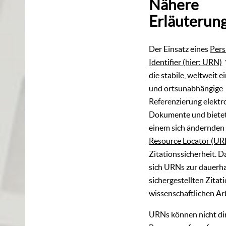
Nähere
Erläuterun
Der Einsatz eines
Pers
Identifier (hier: URN)
die stabile, weltweit e
und ortsunabhängige
Referenzierung elektr
Dokumente und bietet
einem sich ändernde
Resource Locator (UR
Zitationssicherheit. 
sich URNs zur dauerha
sichergestellten Zitati
wissenschaftlichen Ar
URNs können nicht di