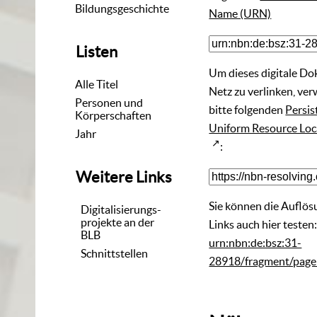
Bildungsgeschichte
Name (URN)
Listen
Um dieses digitale D
Alle Titel
Netz zu verlinken, ve
Personen und
bitte folgenden
Persis
Körperschaften
Uniform Resource Loc
Jahr
:
Weitere Links
Sie können die Auflös
Digitalisierungs-
projekte an der
Links auch hier testen
BLB
urn:nbn:de:bsz:31-
Schnittstellen
28918/fragment/pag