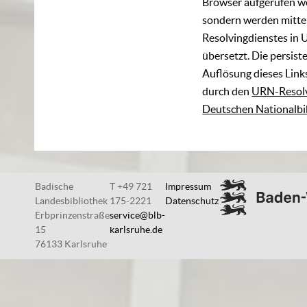
Browser aufgerufen w
sondern werden mittel
Resolvingdienstes in 
übersetzt. Die persist
Auflösung dieses Links
durch den
URN-Resolv
Deutschen Nationalbi
Badische
T +49 721
Impressum
Landesbibliothek
175-2221
Datenschutz
Erbprinzenstraße
service@blb-
15
karlsruhe.de
76133 Karlsruhe