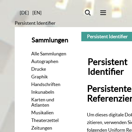
[DE]
[EN]
Persistent Identifier
Persistent Identifier
Sammlungen
Alle Sammlungen
Persistent
Autographen
Drucke
Identifier
Graphik
Handschriften
Persistente
Inkunabeln
Referenzie
Karten und
Atlanten
Musikalien
Um dieses digitale D
Theaterzettel
zitieren, verwenden Si
Zeitungen
folgenden
Uniform Re