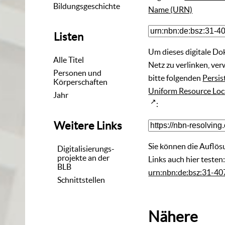
Bildungsgeschichte
Name (URN)
Listen
Um dieses digitale D
Alle Titel
Netz zu verlinken, ve
Personen und
bitte folgenden
Persis
Körperschaften
Uniform Resource Loc
Jahr
:
Weitere Links
Sie können die Auflös
Digitalisierungs-
projekte an der
Links auch hier testen
BLB
urn:nbn:de:bsz:31-4
Schnittstellen
Nähere