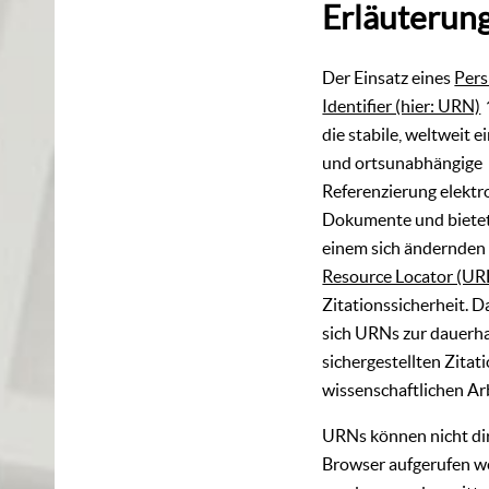
Erläuterun
Der Einsatz eines
Pers
Identifier (hier: URN)
die stabile, weltweit e
und ortsunabhängige
Referenzierung elektr
Dokumente und bietet
einem sich ändernde
Resource Locator (UR
Zitationssicherheit. 
sich URNs zur dauerha
sichergestellten Zitati
wissenschaftlichen Ar
URNs können nicht di
Browser aufgerufen w