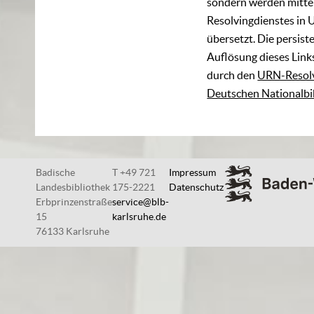
sondern werden mittel
Resolvingdienstes in 
übersetzt. Die persist
Auflösung dieses Links
durch den
URN-Resolv
Deutschen Nationalbi
Badische
T +49 721
Impressum
Landesbibliothek
175-2221
Datenschutz
Erbprinzenstraße
service@blb-
15
karlsruhe.de
76133 Karlsruhe