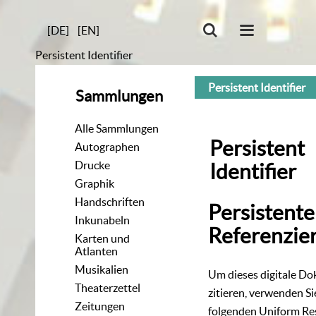
[DE]
[EN]
Persistent Identifier
Persistent Identifier
Sammlungen
Alle Sammlungen
Persistent
Autographen
Drucke
Identifier
Graphik
Handschriften
Persistente
Inkunabeln
Referenzie
Karten und
Atlanten
Musikalien
Um dieses digitale D
Theaterzettel
zitieren, verwenden Si
Zeitungen
folgenden
Uniform Re