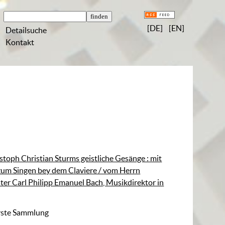
[DE]
[EN]
Detailsuche
Kontakt
stoph Christian Sturms geistliche Gesänge : mit
um Singen bey dem Claviere / vom Herrn
ter Carl Philipp Emanuel Bach, Musikdirektor in
rste Sammlung