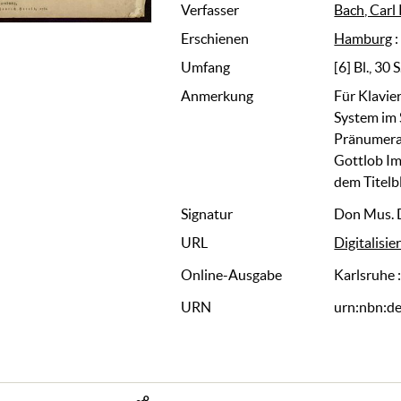
Verfasser
Bach, Carl
Erschienen
Hamburg
Umfang
[6] Bl., 30 S
Anmerkung
Für Klavie
System im 
Pränumeran
Gottlob Im
dem Titelbl
Signatur
Don Mus. 
URL
Digitalisie
Online-Ausgabe
Karlsruhe 
URN
urn:nbn:d