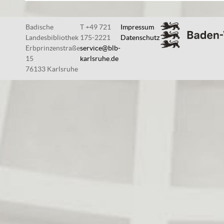
Badische
T +49 721
Impressum
Landesbibliothek
175-2221
Datenschutz
Erbprinzenstraße
service@blb-
15
karlsruhe.de
76133 Karlsruhe