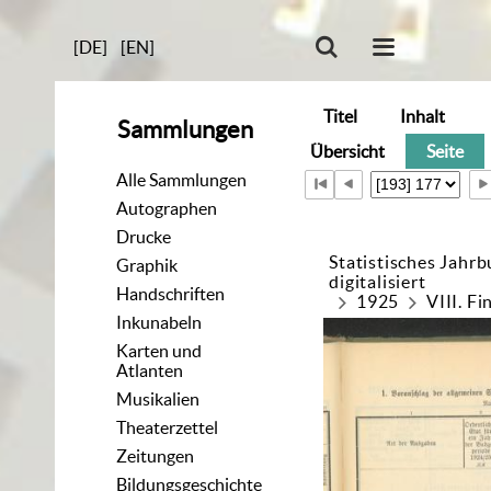
[DE]
[EN]
Titel
Inhalt
Sammlungen
Übersicht
Seite
Alle Sammlungen
Autographen
Drucke
Statistisches Jahr
Graphik
digitalisiert
Handschriften
1925
VIII. F
Inkunabeln
Karten und
Atlanten
Musikalien
Theaterzettel
Zeitungen
Bildungsgeschichte