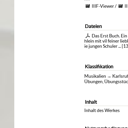
IIIF-Viewer
/
I
Dateien
Das Erst Buch. Ei
hlein mit vil feiner lie
ie jungen Schuler ...
[
1
Klassifikation
Musikalien
→
Karlsru
Übungen, Übungsstüc
Inhalt
Inhalt des Werkes