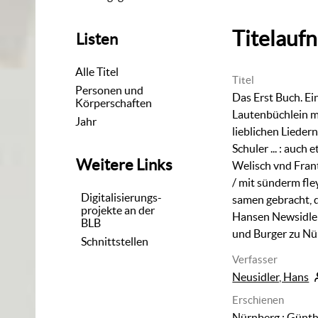
Titelauf
Listen
Alle Titel
Titel
Personen und
Das Erst Buch. E
Körperschaften
Lautenbüchlein mi
Jahr
lieblichen Liedern
Schuler ...
:
auch et
Weitere Links
Welisch vnd Frant
/ mit sünderm fley
Digitalisierungs-
samen gebracht, 
projekte an der
Hansen Newsidle
BLB
und Burger zu N
Schnittstellen
Verfasser
Neusidler, Hans
Erschienen
Nürnberg
:
Günth