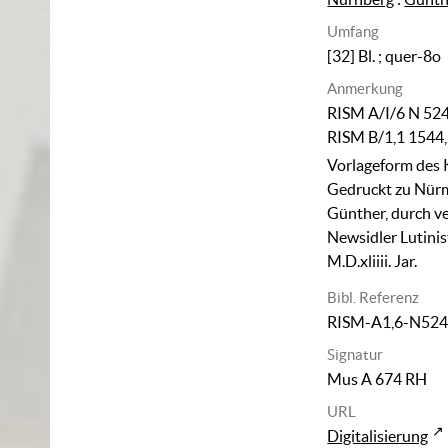
Umfang
[32] Bl. ; quer-8o
Anmerkung
RISM A/I/6 N 524
RISM B/1,1 1544,
Vorlageform des
Gedruckt zu Nür
Günther, durch v
Newsidler Lutini
M.D.xliiii. Jar.
Bibl. Referenz
RISM-A1,6-N52
Signatur
Mus A 674 RH
URL
Digitalisierung