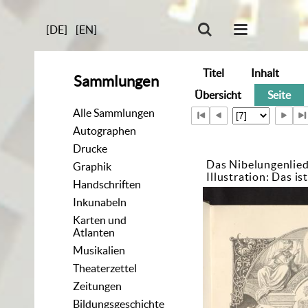
[DE]
[EN]
Titel
Inhalt
Sammlungen
Übersicht
Seite
Alle Sammlungen
Autographen
Drucke
Das Nibelungenlie
Graphik
Illustration: Das is
Handschriften
Inkunabeln
Karten und
Atlanten
Musikalien
Theaterzettel
Zeitungen
Bildungsgeschichte