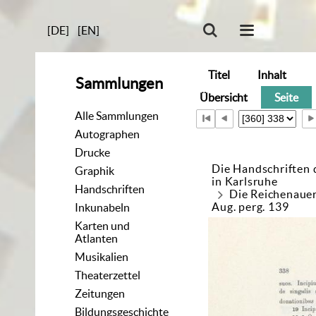
[DE]
[EN]
Titel
Inhalt
Sammlungen
Übersicht
Seite
Alle Sammlungen
Autographen
Drucke
Die Handschriften 
Graphik
in Karlsruhe
Handschriften
Die Reichenaue
Aug. perg. 139
Inkunabeln
Karten und
Atlanten
Musikalien
Theaterzettel
Zeitungen
Bildungsgeschichte