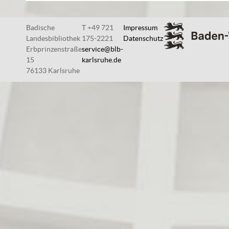
Badische
T +49 721
Impressum
Landesbibliothek
175-2221
Datenschutz
Erbprinzenstraße
service@blb-
15
karlsruhe.de
76133 Karlsruhe