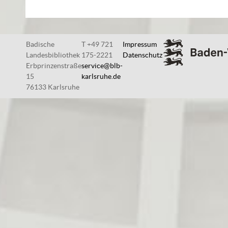
Badische
T +49 721
Impressum
Landesbibliothek
175-2221
Datenschutz
Erbprinzenstraße
service@blb-
15
karlsruhe.de
76133 Karlsruhe