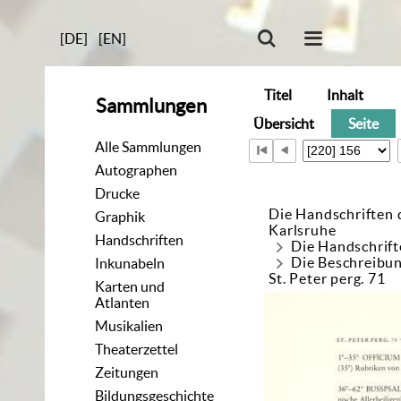
[DE]
[EN]
Titel
Inhalt
Sammlungen
Übersicht
Seite
Alle Sammlungen
Autographen
Drucke
Die Handschriften 
Graphik
Karlsruhe
Handschriften
Die Handschrift
Die Beschreibun
Inkunabeln
St. Peter perg. 71
Karten und
Atlanten
Musikalien
Theaterzettel
Zeitungen
Bildungsgeschichte