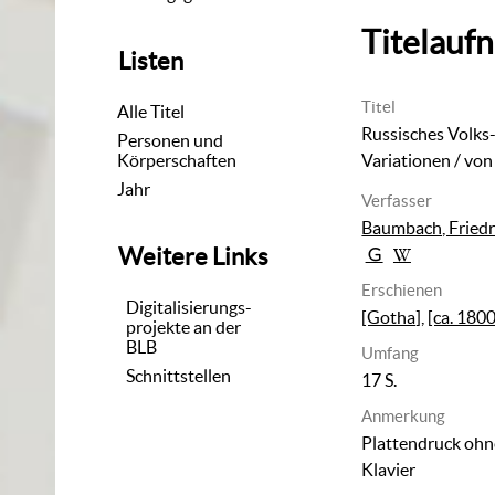
Titelauf
Listen
Titel
Alle Titel
Russisches Volks-
Personen und
Körperschaften
Variationen
/ von
Jahr
Verfasser
Baumbach, Friedr
Weitere Links
Erschienen
Digitalisierungs-
[Gotha]
,
[ca. 1800
projekte an der
BLB
Umfang
Schnittstellen
17 S.
Anmerkung
Plattendruck ohn
Klavier