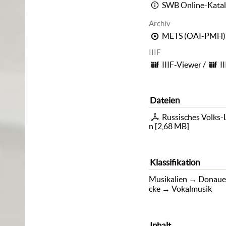
SWB Online-Kata
Archiv
METS (OAI-PMH)
IIIF
IIIF-Viewer
/
I
Dateien
Russisches Volks-L
n
[
2,68 MB
]
Klassifikation
Musikalien
→
Donaue
cke
→
Vokalmusik
Inhalt