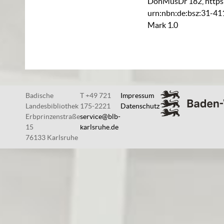
DonMusDr 182
,
https
urn:nbn:de:bsz:31-4
Mark 1.0
Badische
T +49 721
Impressum
Landesbibliothek
175-2221
Datenschutz
Erbprinzenstraße
service@blb-
15
karlsruhe.de
76133 Karlsruhe