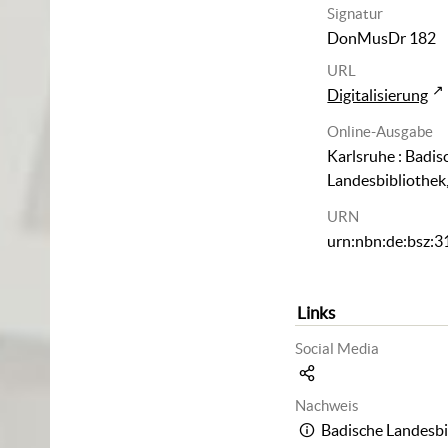
Signatur
DonMusDr 182
URL
Digitalisierung
Online-Ausgabe
Karlsruhe : Badis
Landesbibliothek
URN
urn:nbn:de:bsz:
Links
Social Media
Nachweis
Badische Landesbi