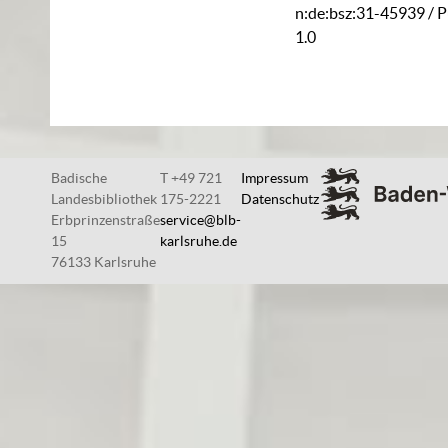
n:de:bsz:31-45939
/ 
1.0
Badische
T +49 721
Impressum
Landesbibliothek
175-2221
Datenschutz
Erbprinzenstraße
service@blb-
15
karlsruhe.de
76133 Karlsruhe