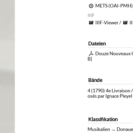
METS (OAI-PMH)
IIIF
IIIF-Viewer
/
I
Dateien
Douze Nouveaux 
B
]
Bände
4 (1790)
4e Livraison
osés par Ignace Pleyel
Klassifikation
Musikalien
→
Donaue