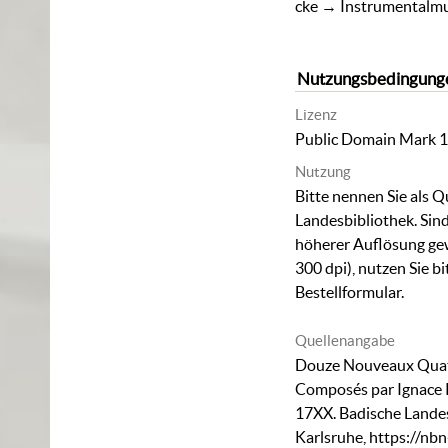
cke
→
Instrumentalm
Nutzungsbedingung
Lizenz
Public Domain Mark 1
Nutzung
Bitte nennen Sie als Q
Landesbibliothek. Sind
höherer Auflösung ge
300 dpi), nutzen Sie b
Bestellformular
.
Quellenangabe
Douze Nouveaux Quatuo
Composés par Ignace Pl
17XX. Badische Lande
Karlsruhe,
https://nbn