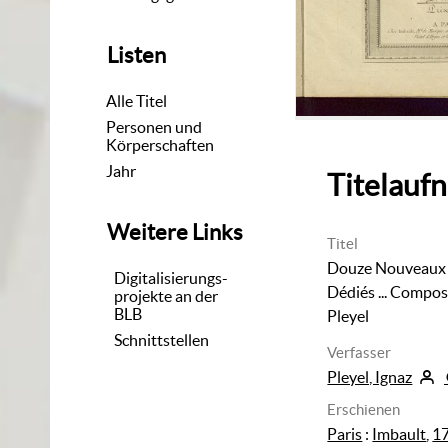
Listen
Alle Titel
Personen und
Körperschaften
Jahr
Titelauf
Weitere Links
Titel
Douze Nouveaux
Digitalisierungs-
Dédiés ... Compos
projekte an der
BLB
Pleyel
Schnittstellen
Verfasser
Pleyel, Ignaz
Erschienen
Paris
:
Imbault
,
1