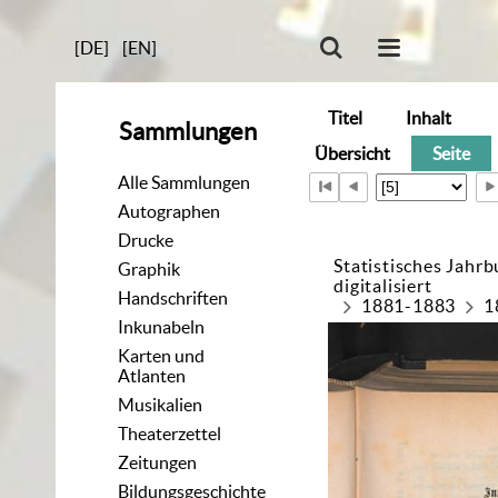
[DE]
[EN]
Titel
Inhalt
Sammlungen
Übersicht
Seite
Alle Sammlungen
Autographen
Drucke
Statistisches Jahr
Graphik
digitalisiert
Handschriften
1881-1883
1
Inkunabeln
Karten und
Atlanten
Musikalien
Theaterzettel
Zeitungen
Bildungsgeschichte