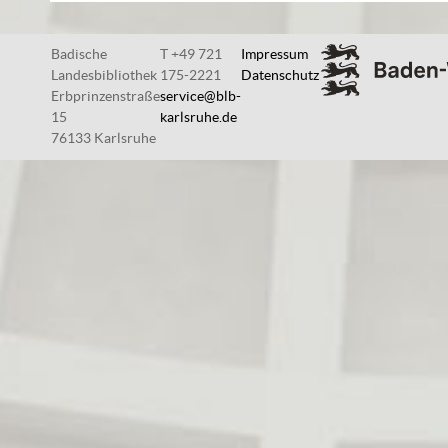
Badische
T +49 721
Impressum
Landesbibliothek
175-2221
Datenschutz
Erbprinzenstraße
service@blb-
15
karlsruhe.de
76133 Karlsruhe