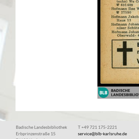
Badische Landesbibliothek
T +49 721 175-2221
Erbprinzenstraße 15
service@blb-karlsruhe.de