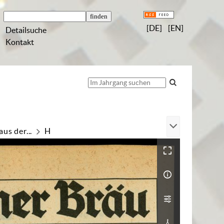
[DE]
[EN]
Detailsuche
Kontakt
us der...
H