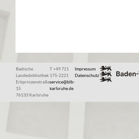
Badische
T +49 721
Impressum
Landesbibliothek
175-2221
Datenschutz
Erbprinzenstraße
service@blb-
15
karlsruhe.de
76133 Karlsruhe