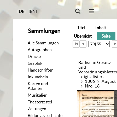
[DE]
[EN]
Titel
Inhalt
Sammlungen
Übersicht
Seite
Alle Sammlungen
Autographen
Drucke
Badische Gesetz-
Graphik
und
Handschriften
Verordnungsblätte
- digitalisiert
Inkunabeln
1806
August
Karten und
Nro. 18
Atlanten
Musikalien
Theaterzettel
Zeitungen
Bildungsgeschichte