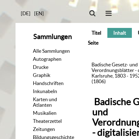
[DE]
[EN]
Titel
Inhalt
Sammlungen
Seite
Alle Sammlungen
Autographen
Badische Gesetz- und
Drucke
Verordnungsblätter - di
Graphik
Karlsruhe, 1803 - 195
(1806)
Handschriften
Inkunabeln
Karten und
Badische G
Atlanten
und
Musikalien
Verordnung
Theaterzettel
Zeitungen
- digitalisie
Bildungsgeschichte