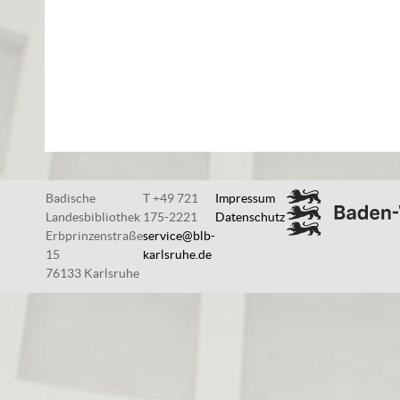
Badische
T +49 721
Impressum
Landesbibliothek
175-2221
Datenschutz
Erbprinzenstraße
service@blb-
15
karlsruhe.de
76133 Karlsruhe