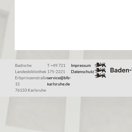
Badische
T +49 721
Impressum
Landesbibliothek
175-2221
Datenschutz
Erbprinzenstraße
service@blb-
15
karlsruhe.de
76133 Karlsruhe