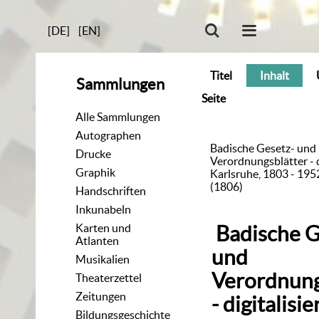
[DE]
[EN]
Titel
Inhalt
Sammlungen
Seite
Alle Sammlungen
Autographen
Badische Gesetz- und
Drucke
Verordnungsblätter - di
Graphik
Karlsruhe, 1803 - 195
(1806)
Handschriften
Inkunabeln
Karten und
Badische G
Atlanten
und
Musikalien
Verordnung
Theaterzettel
Zeitungen
- digitalisie
Bildungsgeschichte