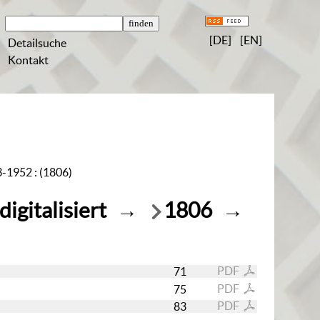
[DE]
[EN]
Detailsuche
Kontakt
3-1952 : (1806)
igitalisiert
→
1806
→
PDF
71
PDF
75
PDF
83