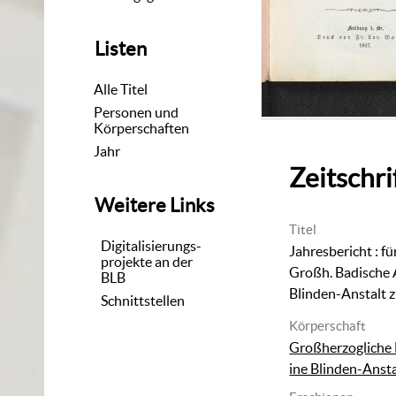
Listen
Alle Titel
Personen und
Körperschaften
Jahr
Zeitschri
Weitere Links
Titel
Digitalisierungs-
Jahresbericht
:
fü
projekte an der
Großh. Badische 
BLB
Blinden-Anstalt z
Schnittstellen
Körperschaft
Großherzogliche 
ine Blinden-Ansta