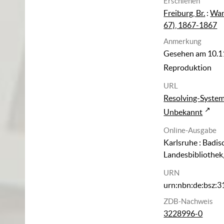
Erschienen
Freiburg, Br.
:
Wan
67), 1867-1867
Anmerkung
Gesehen am 10.1
Reproduktion
URL
Resolving-Syste
Unbekannt
Online-Ausgabe
Karlsruhe : Badis
Landesbibliothek
URN
urn:nbn:de:bsz:
ZDB-Nachweis
3228996-0