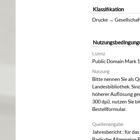
Klassifikation
Drucke
→
Gesellschaf
Nutzungsbedingung
Lizenz
Public Domain Mark 1
Nutzung
Bitte nennen Sie als Q
Landesbibliothek. Sind
höherer Auflösung ge
300 dpi), nutzen Sie b
Bestellformular
.
Quellenangabe
Jahresbericht : für das
Badische Allgemeine B