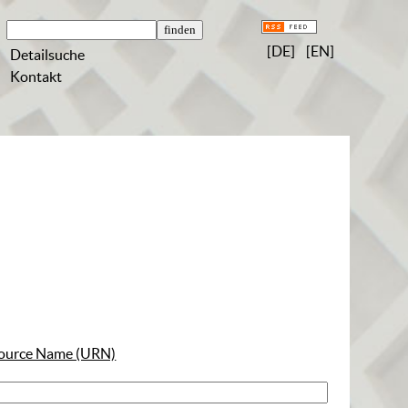
[DE]
[EN]
Detailsuche
Kontakt
ource Name (URN)