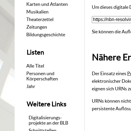
Karten und Atlanten
Um dieses digitale
Musikalien
Theaterzettel
Zeitungen
Sie können die Aufl
Bildungsgeschichte
Listen
Nähere Er
Alle Titel
Der Einsatz eines
P
Personen und
Körperschaften
elektronischer Dok
Jahr
eignen sich URNs zu
URNs können nicht 
Weitere Links
persistente Auflösu
Digitalisierungs-
projekte an der BLB
Schnittstellen