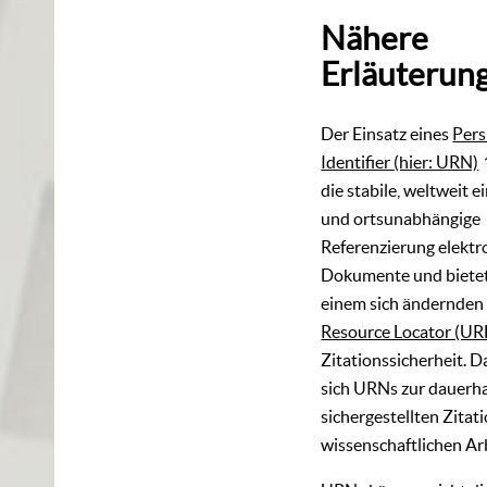
Nähere
Erläuterun
Der Einsatz eines
Pers
Identifier (hier: URN)
die stabile, weltweit e
und ortsunabhängige
Referenzierung elektr
Dokumente und bietet
einem sich ändernde
Resource Locator (UR
Zitationssicherheit. 
sich URNs zur dauerha
sichergestellten Zitati
wissenschaftlichen Ar