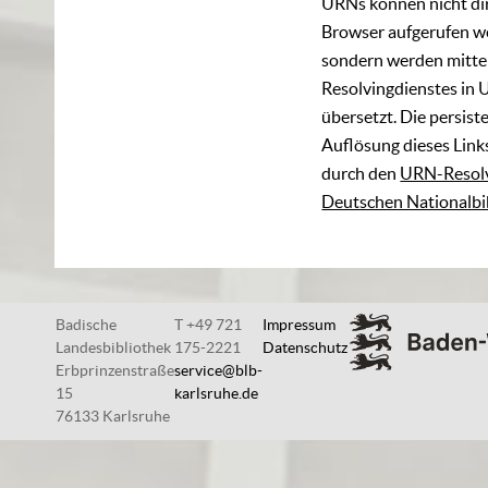
URNs können nicht di
Browser aufgerufen w
sondern werden mittel
Resolvingdienstes in 
übersetzt. Die persist
Auflösung dieses Links
durch den
URN-Resolv
Deutschen Nationalbi
Badische
T +49 721
Impressum
Landesbibliothek
175-2221
Datenschutz
Erbprinzenstraße
service@blb-
15
karlsruhe.de
76133 Karlsruhe