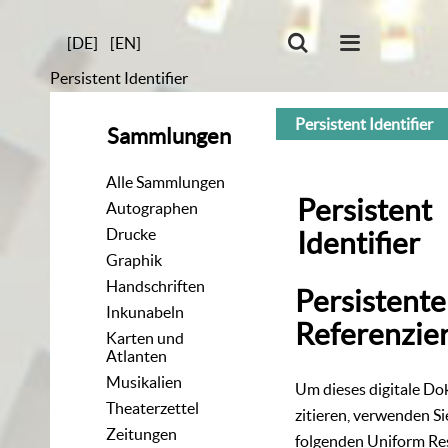
[DE]
[EN]
Persistent Identifier
Persistent Identifier
Sammlungen
Alle Sammlungen
Persistent
Autographen
Drucke
Identifier
Graphik
Handschriften
Persistente
Inkunabeln
Referenzie
Karten und
Atlanten
Musikalien
Um dieses digitale D
Theaterzettel
zitieren, verwenden Si
Zeitungen
folgenden
Uniform Re