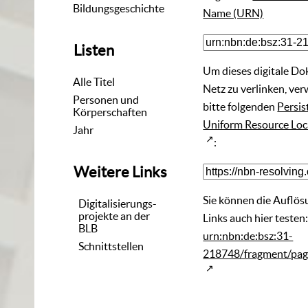
Bildungsgeschichte
Name (URN)
Listen
Um dieses digitale D
Alle Titel
Netz zu verlinken, ve
Personen und
bitte folgenden
Persis
Körperschaften
Uniform Resource Loc
Jahr
:
Weitere Links
Sie können die Auflös
Digitalisierungs-
projekte an der
Links auch hier testen
BLB
urn:nbn:de:bsz:31-
Schnittstellen
218748/fragment/pa