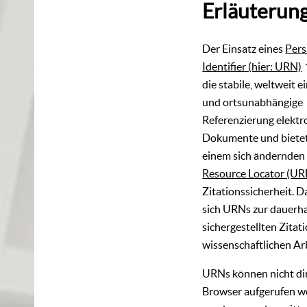
Erläuterun
Der Einsatz eines
Pers
Identifier (hier: URN)
die stabile, weltweit e
und ortsunabhängige
Referenzierung elektr
Dokumente und bietet
einem sich ändernde
Resource Locator (UR
Zitationssicherheit. 
sich URNs zur dauerha
sichergestellten Zitati
wissenschaftlichen Ar
URNs können nicht di
Browser aufgerufen w