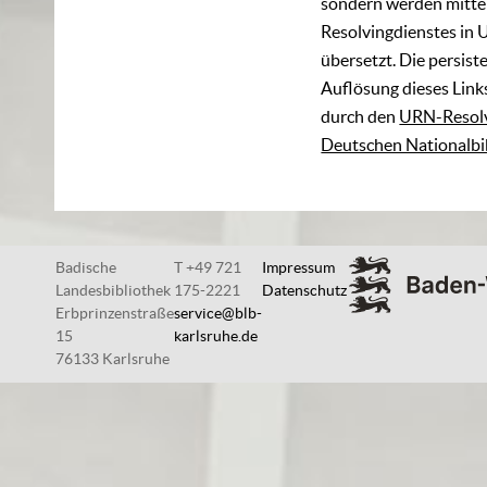
sondern werden mittel
Resolvingdienstes in 
übersetzt. Die persist
Auflösung dieses Links
durch den
URN-Resolv
Deutschen Nationalbi
Badische
T +49 721
Impressum
Landesbibliothek
175-2221
Datenschutz
Erbprinzenstraße
service@blb-
15
karlsruhe.de
76133 Karlsruhe