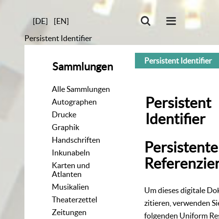
[DE]
[EN]
Persistent Identifier
Persistent Identifier
Sammlungen
Alle Sammlungen
Persistent
Autographen
Drucke
Identifier
Graphik
Handschriften
Persistente
Inkunabeln
Referenzie
Karten und
Atlanten
Musikalien
Um dieses digitale D
Theaterzettel
zitieren, verwenden Si
Zeitungen
folgenden
Uniform Re