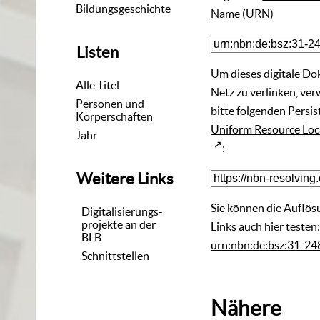
Bildungsgeschichte
Name (URN)
Listen
Um dieses digitale D
Alle Titel
Netz zu verlinken, ve
Personen und
bitte folgenden
Persis
Körperschaften
Uniform Resource Loc
Jahr
:
Weitere Links
Sie können die Auflös
Digitalisierungs-
projekte an der
Links auch hier testen
BLB
urn:nbn:de:bsz:31-2
Schnittstellen
Nähere