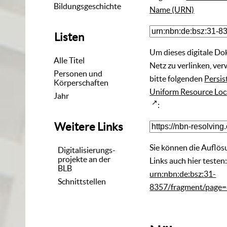
Bildungsgeschichte
Name (URN)
Listen
Um dieses digitale D
Alle Titel
Netz zu verlinken, ve
Personen und
bitte folgenden
Persis
Körperschaften
Uniform Resource Loc
Jahr
:
Weitere Links
Sie können die Auflös
Digitalisierungs-
projekte an der
Links auch hier testen
BLB
urn:nbn:de:bsz:31-
Schnittstellen
8357/fragment/page