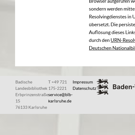
Browser aufgerufen w
sondern werden mittel
Resolvingdienstes in 
übersetzt. Die persist
Auflösung dieses Links
durch den
URN-Resolv
Deutschen Nationalbi
Badische
T +49 721
Impressum
Landesbibliothek
175-2221
Datenschutz
Erbprinzenstraße
service@blb-
15
karlsruhe.de
76133 Karlsruhe