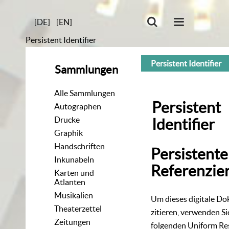
[DE]
[EN]
Persistent Identifier
Persistent Identifier
Sammlungen
Alle Sammlungen
Persistent
Autographen
Drucke
Identifier
Graphik
Handschriften
Persistente
Inkunabeln
Referenzie
Karten und
Atlanten
Musikalien
Um dieses digitale D
Theaterzettel
zitieren, verwenden Si
Zeitungen
folgenden
Uniform Re