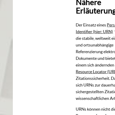
Nähere
Erläuterun
Der Einsatz eines
Pers
Identifier (hier: URN)
die stabile, weltweit e
und ortsunabhängige
Referenzierung elektr
Dokumente und bietet
einem sich ändernde
Resource Locator (UR
Zitationssicherheit. 
sich URNs zur dauerha
sichergestellten Zitati
wissenschaftlichen Ar
URNs können nicht di