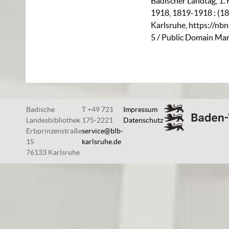
Badischer Landtag, 1. 
1918, 1819-1918 : (18
Karlsruhe,
https://nb
5
/ Public Domain Mar
Badische
T +49 721
Impressum
Landesbibliothek
175-2221
Datenschutz
Erbprinzenstraße
service@blb-
15
karlsruhe.de
76133 Karlsruhe