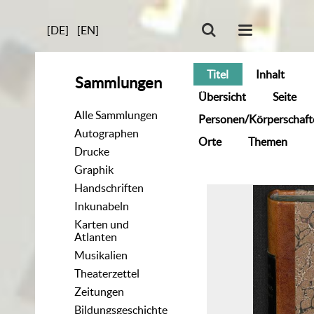
[DE]
[EN]
Titel
Inhalt
Sammlungen
Übersicht
Seite
Alle Sammlungen
Personen/Körperschaft
Autographen
Orte
Themen
Drucke
Graphik
Handschriften
Inkunabeln
Karten und
Atlanten
Musikalien
Theaterzettel
Zeitungen
Bildungsgeschichte