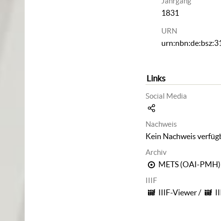
Jahrgang
1831
URN
urn:nbn:de:bsz:
Links
Social Media
Nachweis
Kein Nachweis verfüg
Archiv
METS (OAI-PMH)
IIIF
IIIF-Viewer
/
I