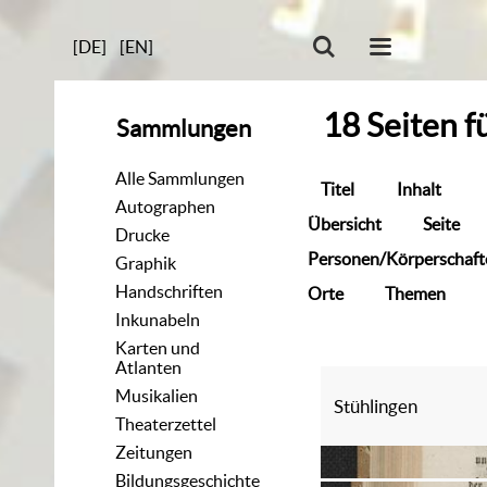
[DE]
[EN]
18
Seiten
f
Sammlungen
Alle Sammlungen
Titel
Inhalt
Autographen
Übersicht
Seite
Drucke
Personen/Körperschaft
Graphik
Handschriften
Orte
Themen
Inkunabeln
Karten und
Atlanten
Musikalien
Stühlingen
Theaterzettel
Zeitungen
Bildungsgeschichte