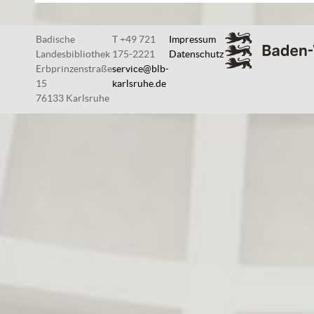
Badische
T +49 721
Impressum
Landesbibliothek
175-2221
Datenschutz
Erbprinzenstraße
service@blb-
15
karlsruhe.de
76133 Karlsruhe