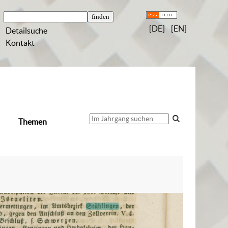
[DE]
[EN]
Detailsuche
Kontakt
Themen