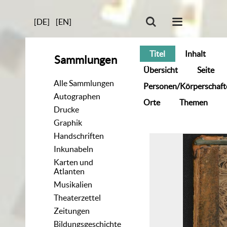
[DE]
[EN]
Titel
Inhalt
Sammlungen
Übersicht
Seite
Alle Sammlungen
Personen/Körperschaft
Autographen
Orte
Themen
Drucke
Graphik
Handschriften
Inkunabeln
Karten und
Atlanten
Musikalien
Theaterzettel
Zeitungen
Bildungsgeschichte