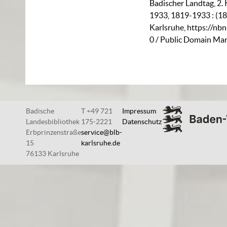
Badischer Landtag, 2. 
1933, 1819-1933 : (18
Karlsruhe,
https://nb
0
/ Public Domain Mar
Badische
T +49 721
Impressum
Landesbibliothek
175-2221
Datenschutz
Erbprinzenstraße
service@blb-
15
karlsruhe.de
76133 Karlsruhe