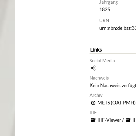
Jahrgang
1825
URN
urn:nbn:de:bsz:
Links
Social Media
Nachweis
Kein Nachweis verfüg
Archiv
METS (OAI-PMH)
IIIF
IIIF-Viewer
/
I