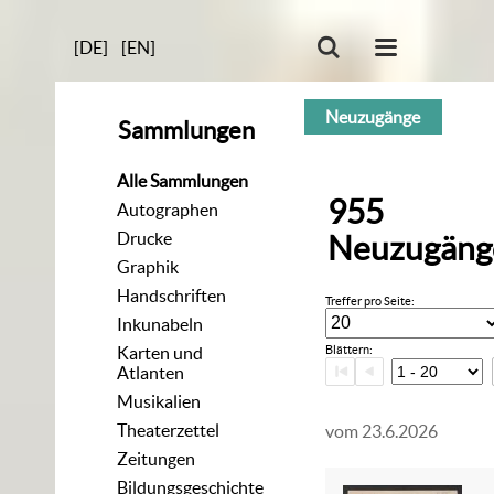
[DE]
[EN]
Neuzugänge
Sammlungen
Alle Sammlungen
955
Autographen
Drucke
Neuzugäng
Graphik
Handschriften
Treffer pro Seite:
Inkunabeln
Karten und
Blättern:
Atlanten
Musikalien
Theaterzettel
vom 23.6.2026
Zeitungen
Bildungsgeschichte