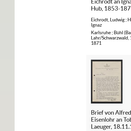
Eichrodt an Ign
Hub, 1853-18
Eichrodt, Ludwig
;
H
Ignaz
Karlsruhe ; Bühl (Ba
Lahr/Schwarzwald,
1871
Brief von Alfre
Eisenlohr an To
Laeuger, 18.11