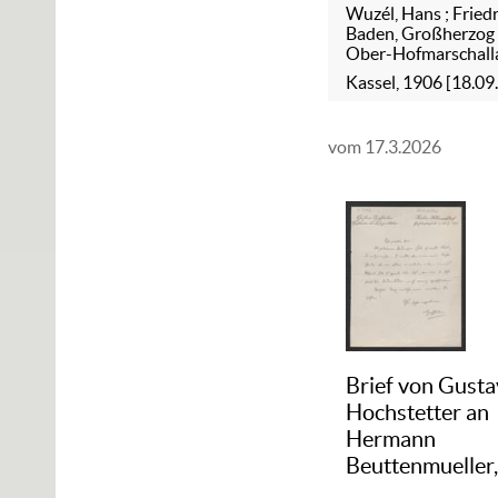
Wuzél, Hans
;
Friedr
(Karlsruhe), 19
Baden, Großherzog
[18.09.]
Ober-Hofmarschal
Kassel, 1906 [18.09.
vom 17.3.2026
Brief von Gusta
Hochstetter an
Hermann
Beuttenmueller
1916