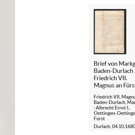
Brief von Mark
Baden-Durlach
Friedrich VII.
Magnus an Fürs
Oettingen-
Friedrich VII. Magn
Oettingen Albr
Baden-Durlach, Ma
Ernst I., 04.10
;
Albrecht Ernst I.,
Oettingen-Oettinge
Fürst
Durlach, 04.10.168