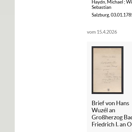
Haydn, Michael
;
Wi
Sebastian
Salzburg, 03.01.178
vom 15.4.2026
Brief von Hans
Wuzél an
Großherzog Ba
Friedrich I. an 
Hofmarschalla