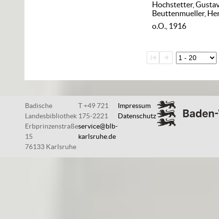
Hochstetter, Gusta
Beuttenmueller, H
o.O., 1916
Badische
T +49 721
Impressum
Landesbibliothek
175-2221
Datenschutz
Erbprinzenstraße
service@blb-
15
karlsruhe.de
76133 Karlsruhe