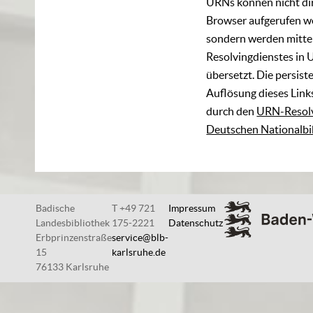
URNs können nicht di
Browser aufgerufen w
sondern werden mittel
Resolvingdienstes in 
übersetzt. Die persist
Auflösung dieses Links
durch den
URN-Resolv
Deutschen Nationalbi
Badische
T +49 721
Impressum
Landesbibliothek
175-2221
Datenschutz
Erbprinzenstraße
service@blb-
15
karlsruhe.de
76133 Karlsruhe