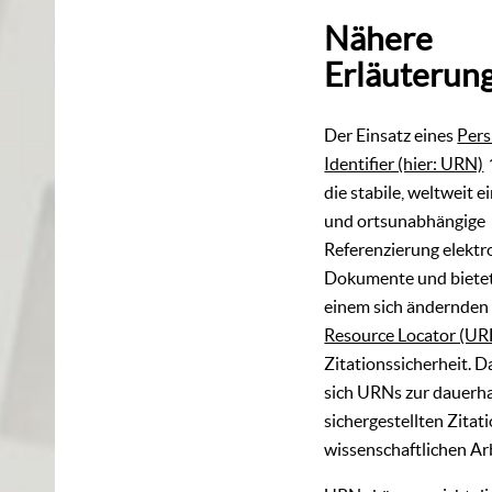
Nähere
Erläuterun
Der Einsatz eines
Pers
Identifier (hier: URN)
die stabile, weltweit e
und ortsunabhängige
Referenzierung elektr
Dokumente und bietet
einem sich ändernde
Resource Locator (UR
Zitationssicherheit. 
sich URNs zur dauerha
sichergestellten Zitati
wissenschaftlichen Ar