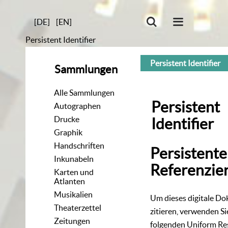
[DE]
[EN]
Persistent Identifier
Persistent Identifier
Sammlungen
Alle Sammlungen
Persistent
Autographen
Drucke
Identifier
Graphik
Handschriften
Persistente
Inkunabeln
Referenzie
Karten und
Atlanten
Musikalien
Um dieses digitale D
Theaterzettel
zitieren, verwenden Si
Zeitungen
folgenden
Uniform Re