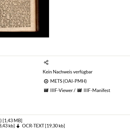
Kein Nachweis verfügbar
METS (OAI-PMH)
IIIF-Viewer
/
IIIF-Manifest
)
[
1,43 MB
]
8,43 kb
]
OCR-TEXT
[
19,30 kb
]