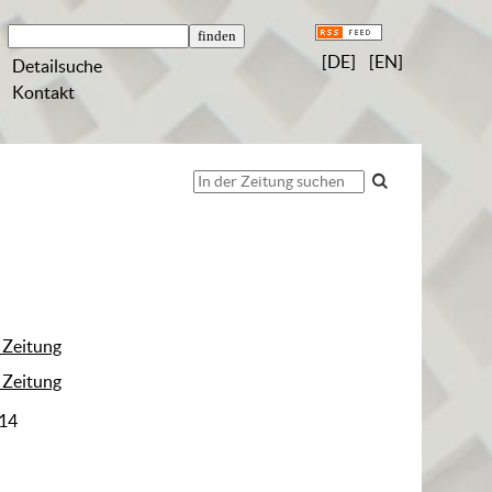
[DE]
[EN]
Detailsuche
Kontakt
 Zeitung
 Zeitung
 14