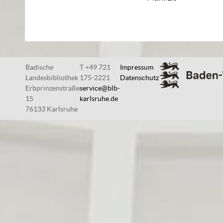
Badische
T +49 721
Impressum
Landesbibliothek
175-2221
Datenschutz
Erbprinzenstraße
service@blb-
15
karlsruhe.de
76133 Karlsruhe