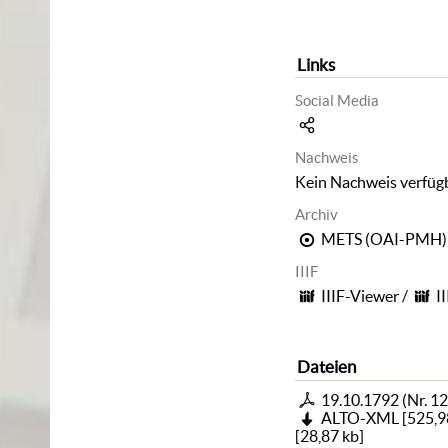
Links
Social Media
Nachweis
Kein Nachweis verfüg
Archiv
METS (OAI-PMH)
IIIF
IIIF-Viewer
/
I
Dateien
19.10.1792 (Nr. 12
ALTO-XML
[
525,9
[
28,87 kb
]