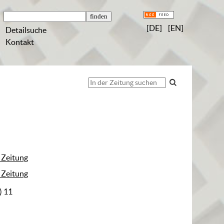
[DE]
[EN]
Detailsuche
Kontakt
 Zeitung
 Zeitung
) 11