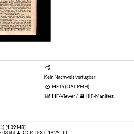
Kein Nachweis verfügbar
METS (OAI-PMH)
IIIF-Viewer
/
IIIF-Manifest
11)
[
1,39 MB
]
5,03 kb
]
OCR-TEXT
[
18,25 kb
]