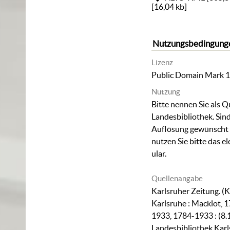
[
16,04 kb
]
Nutzungsbedingung
Lizenz
Public Domain Mark 1
Nutzung
Bitte nennen Sie als Q
Landesbibliothek. Sind
Auflösung gewünscht (
nutzen Sie bitte das
el
ular
.
Quellenangabe
Karlsruher Zeitung. (K
Karlsruhe : Macklot, 1
1933, 1784-1933 : (8.
Landesbibliothek Karl