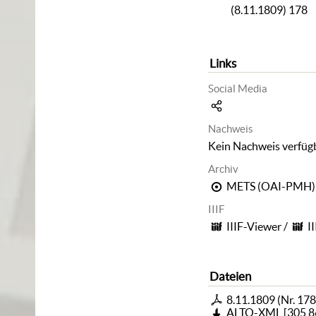
(8.11.1809) 178
Links
Social Media
Nachweis
Kein Nachweis verfüg
Archiv
METS (OAI-PMH)
IIIF
IIIF-Viewer
/
I
Dateien
8.11.1809 (Nr. 178
ALTO-XML
[
305,8