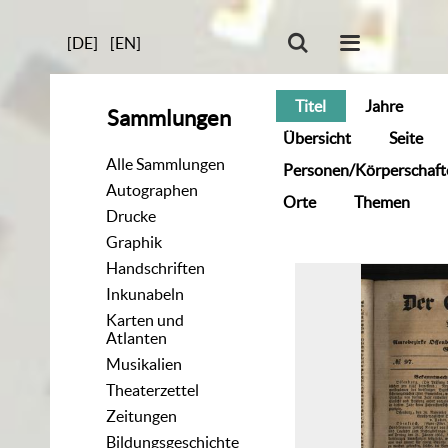
[DE]
[EN]
Titel
Jahre
Sammlungen
Übersicht
Seite
Alle Sammlungen
Personen/Körperschaft
Autographen
Orte
Themen
Drucke
Graphik
Handschriften
Inkunabeln
Karten und
Atlanten
Musikalien
Theaterzettel
Zeitungen
Bildungsgeschichte