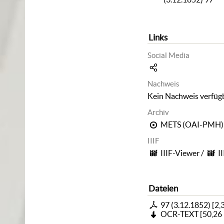
Links
Social Media
Nachweis
Kein Nachweis verfüg
Archiv
METS (OAI-PMH)
IIIF
IIIF-Viewer
/
I
Dateien
97 (3.12.1852)
[
2,
OCR-TEXT
[
50,26