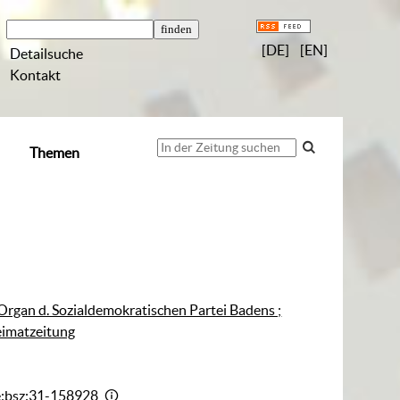
[DE]
[EN]
Detailsuche
Kontakt
Themen
 Organ d. Sozialdemokratischen Partei Badens ;
eimatzeitung
e:bsz:31-158928