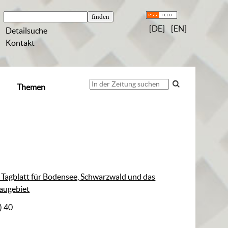
[DE]
[EN]
Detailsuche
Kontakt
Themen
: Tagblatt für Bodensee, Schwarzwald und das
augebiet
) 40