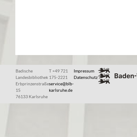
Badische
T +49 721
Impressum
Landesbibliothek
175-2221
Datenschutz
Erbprinzenstraße
service@blb-
15
karlsruhe.de
76133 Karlsruhe