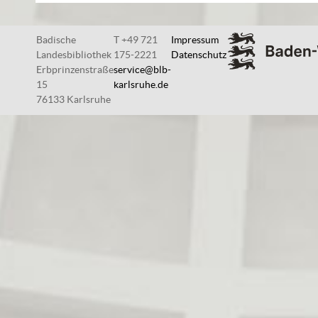
Badische
T +49 721
Impressum
Landesbibliothek
175-2221
Datenschutz
Erbprinzenstraße
service@blb-
15
karlsruhe.de
76133 Karlsruhe