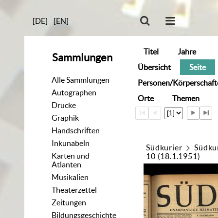
[DE]
[EN]
Titel
Jahre
Sammlungen
Übersicht
Seite
Alle Sammlungen
Personen/Körperschaft
Autographen
Orte
Themen
Drucke
Graphik
Handschriften
Inkunabeln
Südkurier
Südku
Karten und
10 (18.1.1951)
Atlanten
Musikalien
Theaterzettel
Zeitungen
Bildungsgeschichte