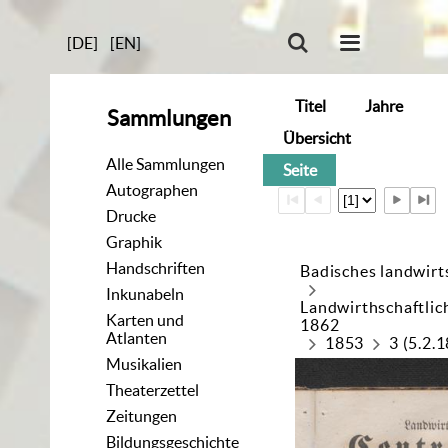
[DE]
[EN]
Titel
Jahre
Sammlungen
Übersicht
Alle Sammlungen
Seite
Autographen
Drucke
Graphik
Handschriften
Badisches landwirt
Inkunabeln
Landwirthschaftlic
Karten und
1862
Atlanten
1853
3 (5.2.
Musikalien
Theaterzettel
Zeitungen
Bildungsgeschichte