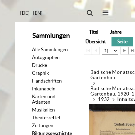
[DE]
[EN]
Titel
Jahre
Sammlungen
Übersicht
Seite
Alle Sammlungen
Autographen
Drucke
Badische Monatssch
Graphik
Gartenbau
Handschriften
Badische Monatssch
Inkunabeln
Gartenbau. 1920-
Karten und
1932
Inhalts
Atlanten
Musikalien
Theaterzettel
Zeitungen
Bildungsgeschichte