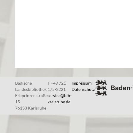
Badische
T +49 721
Impressum
Landesbibliothek
175-2221
Datenschutz
Erbprinzenstraße
service@blb-
15
karlsruhe.de
76133 Karlsruhe