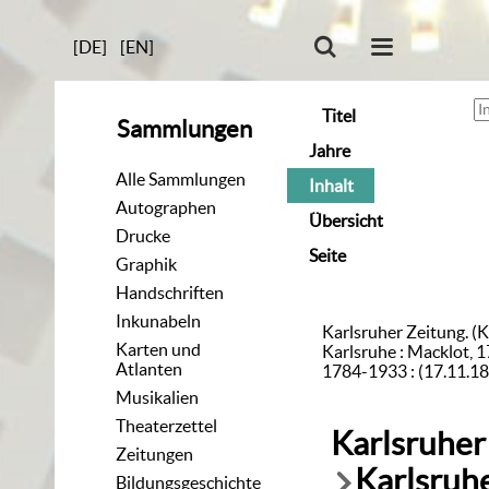
[DE]
[EN]
Titel
Sammlungen
Jahre
Alle Sammlungen
Inhalt
Autographen
Übersicht
Drucke
Seite
Graphik
Handschriften
Inkunabeln
Karlsruher Zeitung. (K
Karten und
Karlsruhe : Macklot, 1
Atlanten
1784-1933 : (17.11.1
Musikalien
Theaterzettel
Karlsruher
Zeitungen
Karlsruhe
Bildungsgeschichte